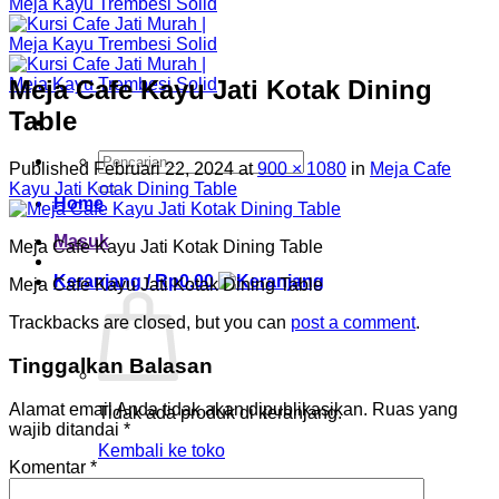
Meja Cafe Kayu Jati Kotak Dining
Table
Pencarian
Published
Februari 22, 2024
at
900 × 1080
in
Meja Cafe
untuk:
Kayu Jati Kotak Dining Table
Home
Masuk
Meja Cafe Kayu Jati Kotak Dining Table
Keranjang /
Rp
0.00
Meja Cafe Kayu Jati Kotak Dining Table
Trackbacks are closed, but you can
post a comment
.
Tinggalkan Balasan
Alamat email Anda tidak akan dipublikasikan.
Ruas yang
Tidak ada produk di keranjang.
wajib ditandai
*
Kembali ke toko
Komentar
*