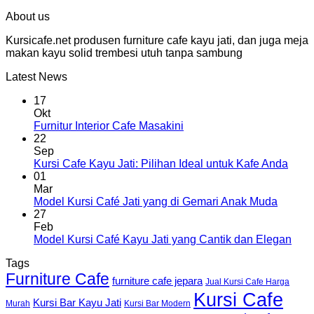
About us
Kursicafe.net produsen furniture cafe kayu jati, dan juga meja
makan kayu solid trembesi utuh tanpa sambung
Latest News
17
Okt
Furnitur Interior Cafe Masakini
22
Sep
Kursi Cafe Kayu Jati: Pilihan Ideal untuk Kafe Anda
01
Mar
Model Kursi Café Jati yang di Gemari Anak Muda
27
Feb
Model Kursi Café Kayu Jati yang Cantik dan Elegan
Tags
Furniture Cafe
furniture cafe jepara
Jual Kursi Cafe Harga
Kursi Cafe
Kursi Bar Kayu Jati
Murah
Kursi Bar Modern