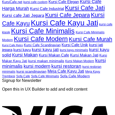
Kursi Cafe
Kursi Cafe Elegan
KursiCafe.net
kursi cafe custom
Kursi Cafe Jati
Harga Murah
Kursi Cafe Industrial
Kursi
Kursi Cafe Jepara
Kursi cafe Jati Jepara
Kursi Cafe Kayu Jati
Cafe Kayu
kursi cafe
Kursi Cafe Minimalis
Kursi Cafe Minimalis
klasik
Kursi Cafe Modern
Kursi Cafe Murah
Modern
Kursi Cafe Unik
kursi jati
Kursi Cafe Scandinavian
Kursi Cafe Retro
kursi kayu jati
kursi kayu
kursi kayu
jepara
kursi kayu minimalis
Kursi Makan
solid
Kursi Makan Jati
Kursi Makan Cafe
Kursi
kursi
kursi makan minimalis
Makan Kayu Jati
Kursi Makan Modern
minimalis
kursi restoran
kursi modern
kursi restoran
Meja Cafe Kayu Jati
kursi scandinavian
Meja Kayu
minimalis
Sofa Cafe Modern
Trembesi
Sofa Cafe
Sofa Cafe Minimalis
Signup for Newsletter
Open this in UX Builder to add and edit content