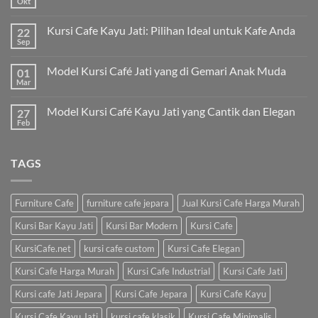
Okt
Kursi Cafe Kayu Jati: Pilihan Ideal untuk Kafe Anda
22
Sep
Model Kursi Café Jati yang di Gemari Anak Muda
01
Mar
Model Kursi Café Kayu Jati yang Cantik dan Elegan
27
Feb
TAGS
Furniture Cafe
furniture cafe jepara
Jual Kursi Cafe Harga Murah
Kursi Bar Kayu Jati
Kursi Bar Modern
Kursi Cafe
KursiCafe.net
kursi cafe custom
Kursi Cafe Elegan
Kursi Cafe Harga Murah
Kursi Cafe Industrial
Kursi Cafe Jati
Kursi cafe Jati Jepara
Kursi Cafe Jepara
Kursi Cafe Kayu
Kursi Cafe Kayu Jati
kursi cafe klasik
Kursi Cafe Minimalis