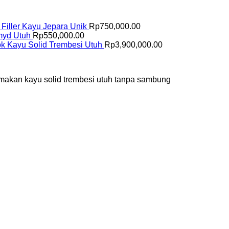
i Filler Kayu Jepara Unik
Rp
750,000.00
amyd Utuh
Rp
550,000.00
k Kayu Solid Trembesi Utuh
Rp
3,900,000.00
ja makan kayu solid trembesi utuh tanpa sambung