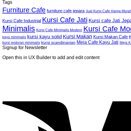
Tags
Furniture Cafe
furniture cafe jepara
Jual Kursi Cafe Harga Mura
Kursi Cafe Jati
Kursi cafe Jati Jep
Kursi Cafe Industrial
Minimalis
Kursi Cafe Mo
Kursi Cafe Minimalis Modern
Kursi Makan
kursi kayu solid
K
Kursi Makan Cafe
kayu minimalis
Meja Cafe Kayu Jati
kursi scandinavian
Meja K
kursi restoran minimalis
Signup for Newsletter
Open this in UX Builder to add and edit content