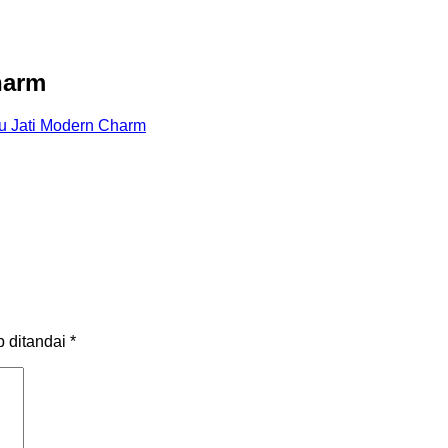
harm
u Jati Modern Charm
b ditandai
*