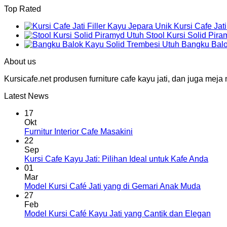
Top Rated
Kursi Cafe Jat
Stool Kursi Solid Pir
Bangku Balo
About us
Kursicafe.net produsen furniture cafe kayu jati, dan juga me
Latest News
17
Okt
Furnitur Interior Cafe Masakini
22
Sep
Kursi Cafe Kayu Jati: Pilihan Ideal untuk Kafe Anda
01
Mar
Model Kursi Café Jati yang di Gemari Anak Muda
27
Feb
Model Kursi Café Kayu Jati yang Cantik dan Elegan