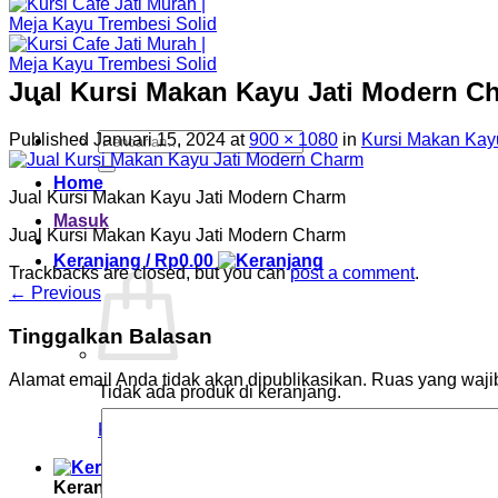
Jual Kursi Makan Kayu Jati Modern C
Pencarian
Published
Januari 15, 2024
at
900 × 1080
in
Kursi Makan Kay
untuk:
Home
Jual Kursi Makan Kayu Jati Modern Charm
Masuk
Jual Kursi Makan Kayu Jati Modern Charm
Keranjang /
Rp
0.00
Trackbacks are closed, but you can
post a comment
.
←
Previous
Tinggalkan Balasan
Alamat email Anda tidak akan dipublikasikan.
Ruas yang waji
Tidak ada produk di keranjang.
Kembali ke toko
Keranjang