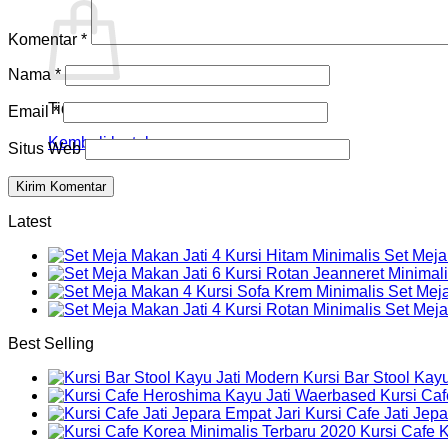
Komentar
*
Nama
*
Tidak ada produk di keranjang.
Email
*
Kembali ke toko
Situs Web
Latest
Set Meja
Set Mej
Set Meja
Best Selling
Kursi Bar Stool Kay
Kursi Ca
Kursi Cafe Jati Jep
Kursi Cafe 