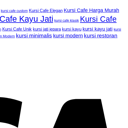
Kursi Cafe Harga Murah
Kursi Cafe Elegan
kursi cafe custom
 Cafe Kayu Jati
Kursi Cafe
kursi cafe klasik
kursi kayu jati
Kursi Cafe Unik
kursi kayu
kursi jati jepara
n
kursi
kursi minimalis
kursi restoran
kursi modern
an Modern