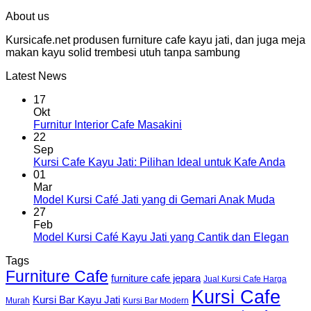
About us
Kursicafe.net produsen furniture cafe kayu jati, dan juga meja
makan kayu solid trembesi utuh tanpa sambung
Latest News
17
Okt
Furnitur Interior Cafe Masakini
22
Sep
Kursi Cafe Kayu Jati: Pilihan Ideal untuk Kafe Anda
01
Mar
Model Kursi Café Jati yang di Gemari Anak Muda
27
Feb
Model Kursi Café Kayu Jati yang Cantik dan Elegan
Tags
Furniture Cafe
furniture cafe jepara
Jual Kursi Cafe Harga
Kursi Cafe
Kursi Bar Kayu Jati
Murah
Kursi Bar Modern