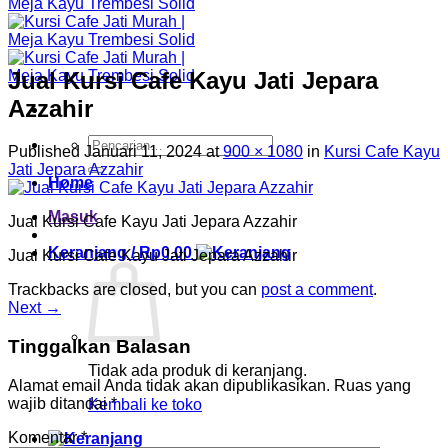
Jual Kursi Cafe Kayu Jati Jepara
Azzahir
Pencarian
Published
Januari 11, 2024
at
900 × 1080
in
Kursi Cafe Kayu
untuk:
Jati Jepara Azzahir
Home
Masuk
Jual Kursi Cafe Kayu Jati Jepara Azzahir
Keranjang /
Rp
0.00
Jual Kursi Cafe Kayu Jati Jepara Azzahir
Trackbacks are closed, but you can
post a comment
.
Next
→
Tinggalkan Balasan
Tidak ada produk di keranjang.
Alamat email Anda tidak akan dipublikasikan.
Ruas yang
wajib ditandai
*
Kembali ke toko
Komentar
*