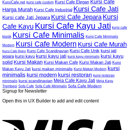
Kursi Cafe
Kursi Cafe Elegan
KursiCafe.net
kursi cafe custom
Kursi Cafe Jati
Harga Murah
Kursi Cafe Industrial
Kursi
Kursi Cafe Jepara
Kursi cafe Jati Jepara
Kursi Cafe Kayu Jati
Cafe Kayu
kursi cafe
Kursi Cafe Minimalis
Kursi Cafe Minimalis
klasik
Kursi Cafe Modern
Kursi Cafe Murah
Modern
Kursi Cafe Unik
kursi jati
Kursi Cafe Scandinavian
Kursi Cafe Retro
kursi kayu jati
kursi kayu
kursi kayu
jepara
kursi kayu minimalis
Kursi Makan
solid
Kursi Makan Jati
Kursi Makan Cafe
Kursi
kursi
kursi makan minimalis
Makan Kayu Jati
Kursi Makan Modern
minimalis
kursi restoran
kursi modern
kursi restoran
Meja Cafe Kayu Jati
kursi scandinavian
Meja Kayu
minimalis
Sofa Cafe Modern
Trembesi
Sofa Cafe
Sofa Cafe Minimalis
Signup for Newsletter
Open this in UX Builder to add and edit content