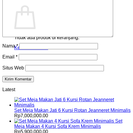
Keranjang
Tidak ada produk di keranjang.
Nama
*
Kembali ke toko
Email
*
Situs Web
Latest
Set Meja Makan Jati 6 Kursi Rotan Jeanneret Minimalis
Rp
7,000,000.00
Set
Meja Makan 4 Kursi Sofa Krem Minimalis
Rp
5,900,000.00