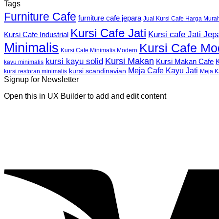
Tags
Furniture Cafe
furniture cafe jepara
Jual Kursi Cafe Harga Mura
Kursi Cafe Jati
Kursi cafe Jati Jep
Kursi Cafe Industrial
Minimalis
Kursi Cafe Mo
Kursi Cafe Minimalis Modern
Kursi Makan
kursi kayu solid
K
Kursi Makan Cafe
kayu minimalis
Meja Cafe Kayu Jati
kursi scandinavian
Meja K
kursi restoran minimalis
Signup for Newsletter
Open this in UX Builder to add and edit content