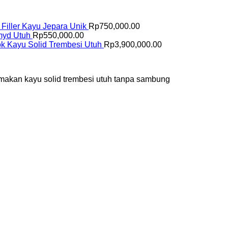
i Filler Kayu Jepara Unik
Rp
750,000.00
amyd Utuh
Rp
550,000.00
k Kayu Solid Trembesi Utuh
Rp
3,900,000.00
ja makan kayu solid trembesi utuh tanpa sambung