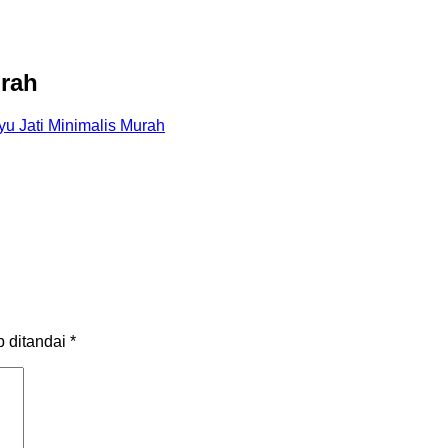
urah
yu Jati Minimalis Murah
b ditandai
*