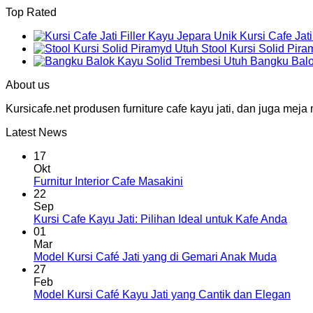
Top Rated
Kursi Cafe Jat
Stool Kursi Solid Pir
Bangku Balo
About us
Kursicafe.net produsen furniture cafe kayu jati, dan juga me
Latest News
17
Okt
Furnitur Interior Cafe Masakini
22
Sep
Kursi Cafe Kayu Jati: Pilihan Ideal untuk Kafe Anda
01
Mar
Model Kursi Café Jati yang di Gemari Anak Muda
27
Feb
Model Kursi Café Kayu Jati yang Cantik dan Elegan