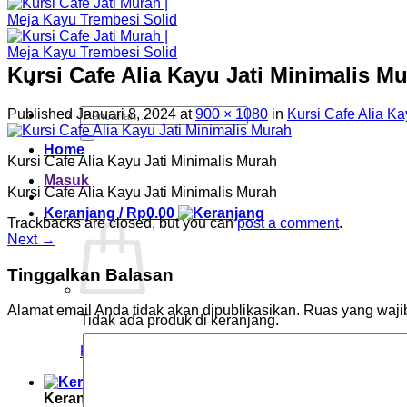
Kursi Cafe Alia Kayu Jati Minimalis M
Pencarian
Published
Januari 8, 2024
at
900 × 1080
in
Kursi Cafe Alia Ka
untuk:
Home
Kursi Cafe Alia Kayu Jati Minimalis Murah
Masuk
Kursi Cafe Alia Kayu Jati Minimalis Murah
Keranjang /
Rp
0.00
Trackbacks are closed, but you can
post a comment
.
Next
→
Tinggalkan Balasan
Alamat email Anda tidak akan dipublikasikan.
Ruas yang waji
Tidak ada produk di keranjang.
Kembali ke toko
Keranjang