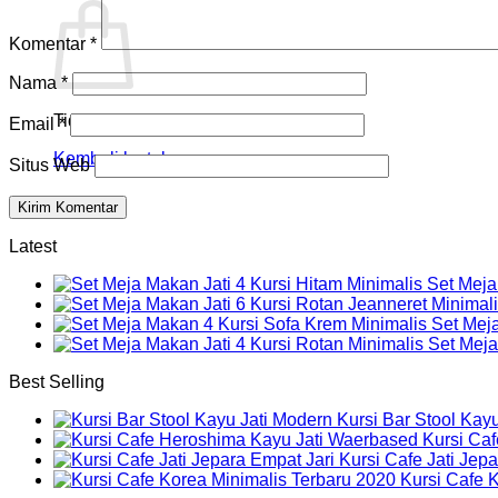
Komentar
*
Nama
*
Tidak ada produk di keranjang.
Email
*
Kembali ke toko
Situs Web
Latest
Set Meja
Set Mej
Set Meja
Best Selling
Kursi Bar Stool Kay
Kursi Ca
Kursi Cafe Jati Jep
Kursi Cafe 