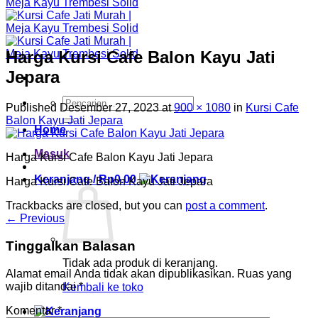
Harga Kursi Cafe Balon Kayu Jati
Jepara
Pencarian
Published
Desember 27, 2023
at
900 × 1080
in
Kursi Cafe
untuk:
Balon Kayu Jati Jepara
Home
Masuk
Harga Kursi Cafe Balon Kayu Jati Jepara
Keranjang /
Rp
0.00
Harga Kursi Cafe Balon Kayu Jati Jepara
Trackbacks are closed, but you can
post a comment
.
←
Previous
Tinggalkan Balasan
Tidak ada produk di keranjang.
Alamat email Anda tidak akan dipublikasikan.
Ruas yang
wajib ditandai
*
Kembali ke toko
Komentar
*