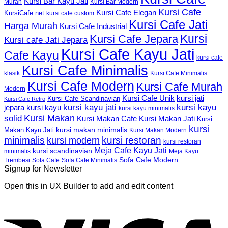
Kursi Bar Kayu Jati
Murah
Kursi Bar Modern
Kursi Cafe
Kursi Cafe Elegan
KursiCafe.net
kursi cafe custom
Kursi Cafe Jati
Harga Murah
Kursi Cafe Industrial
Kursi
Kursi Cafe Jepara
Kursi cafe Jati Jepara
Kursi Cafe Kayu Jati
Cafe Kayu
kursi cafe
Kursi Cafe Minimalis
Kursi Cafe Minimalis
klasik
Kursi Cafe Modern
Kursi Cafe Murah
Modern
Kursi Cafe Unik
kursi jati
Kursi Cafe Scandinavian
Kursi Cafe Retro
kursi kayu jati
kursi kayu
kursi kayu
jepara
kursi kayu minimalis
Kursi Makan
solid
Kursi Makan Jati
Kursi Makan Cafe
Kursi
kursi
kursi makan minimalis
Makan Kayu Jati
Kursi Makan Modern
minimalis
kursi restoran
kursi modern
kursi restoran
Meja Cafe Kayu Jati
kursi scandinavian
Meja Kayu
minimalis
Sofa Cafe Modern
Trembesi
Sofa Cafe
Sofa Cafe Minimalis
Signup for Newsletter
Open this in UX Builder to add and edit content