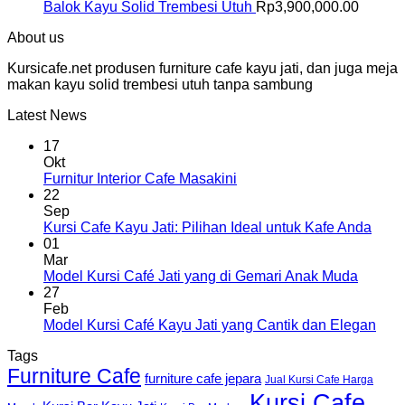
Balok Kayu Solid Trembesi Utuh
Rp
3,900,000.00
About us
Kursicafe.net produsen furniture cafe kayu jati, dan juga meja
makan kayu solid trembesi utuh tanpa sambung
Latest News
17
Okt
Furnitur Interior Cafe Masakini
22
Sep
Kursi Cafe Kayu Jati: Pilihan Ideal untuk Kafe Anda
01
Mar
Model Kursi Café Jati yang di Gemari Anak Muda
27
Feb
Model Kursi Café Kayu Jati yang Cantik dan Elegan
Tags
Furniture Cafe
furniture cafe jepara
Jual Kursi Cafe Harga
Kursi Cafe