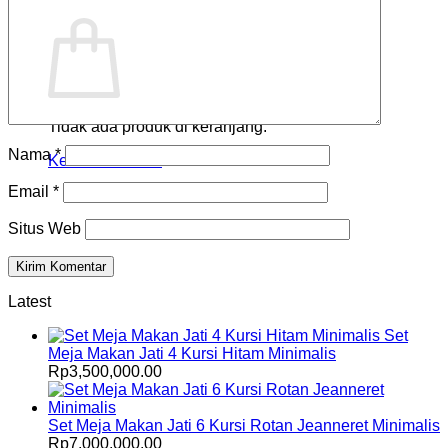
Keranjang
Tidak ada produk di keranjang.
Nama
*
Kembali ke toko
Email
*
Situs Web
Latest
Set
Meja Makan Jati 4 Kursi Hitam Minimalis
Rp
3,500,000.00
Set Meja Makan Jati 6 Kursi Rotan Jeanneret Minimalis
Rp
7,000,000.00