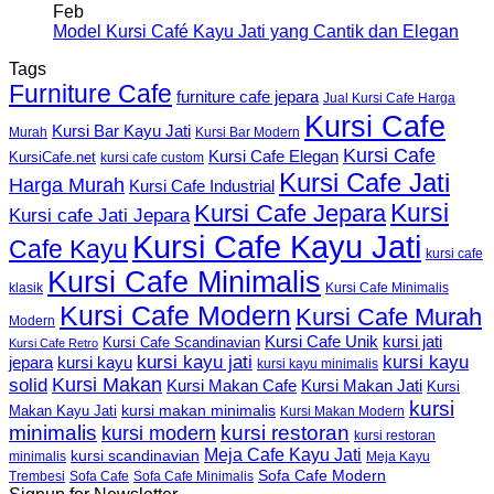
Feb
Model Kursi Café Kayu Jati yang Cantik dan Elegan
Tags
Furniture Cafe
furniture cafe jepara
Jual Kursi Cafe Harga
Kursi Cafe
Kursi Bar Kayu Jati
Murah
Kursi Bar Modern
Kursi Cafe
Kursi Cafe Elegan
KursiCafe.net
kursi cafe custom
Kursi Cafe Jati
Harga Murah
Kursi Cafe Industrial
Kursi
Kursi Cafe Jepara
Kursi cafe Jati Jepara
Kursi Cafe Kayu Jati
Cafe Kayu
kursi cafe
Kursi Cafe Minimalis
Kursi Cafe Minimalis
klasik
Kursi Cafe Modern
Kursi Cafe Murah
Modern
Kursi Cafe Unik
kursi jati
Kursi Cafe Scandinavian
Kursi Cafe Retro
kursi kayu jati
kursi kayu
kursi kayu
jepara
kursi kayu minimalis
Kursi Makan
solid
Kursi Makan Jati
Kursi Makan Cafe
Kursi
kursi
kursi makan minimalis
Makan Kayu Jati
Kursi Makan Modern
minimalis
kursi restoran
kursi modern
kursi restoran
Meja Cafe Kayu Jati
kursi scandinavian
Meja Kayu
minimalis
Sofa Cafe Modern
Trembesi
Sofa Cafe
Sofa Cafe Minimalis