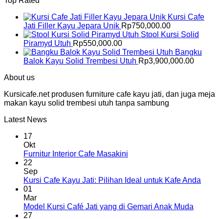
Top Rated
Kursi Cafe
Jati Filler Kayu Jepara Unik
Rp
750,000.00
Stool Kursi Solid
Piramyd Utuh
Rp
550,000.00
Bangku
Balok Kayu Solid Trembesi Utuh
Rp
3,900,000.00
About us
Kursicafe.net produsen furniture cafe kayu jati, dan juga meja
makan kayu solid trembesi utuh tanpa sambung
Latest News
17
Okt
Furnitur Interior Cafe Masakini
22
Sep
Kursi Cafe Kayu Jati: Pilihan Ideal untuk Kafe Anda
01
Mar
Model Kursi Café Jati yang di Gemari Anak Muda
27