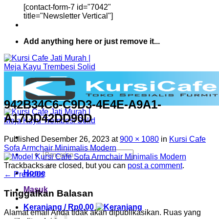
[contact-form-7 id="7042"
title="Newsletter Vertical"]
Add anything here or just remove it...
942B34C6-C9D3-4E4E-A9A1-
A17DD42DD90D
Published
Desember 26, 2023
at
900 × 1080
in
Kursi Cafe
Sofa Armchair Minimalis Modern
Pencarian
untuk:
Trackbacks are closed, but you can
post a comment
.
Home
←
Previous
Masuk
Tinggalkan Balasan
Keranjang /
Rp
0.00
Alamat email Anda tidak akan dipublikasikan.
Ruas yang