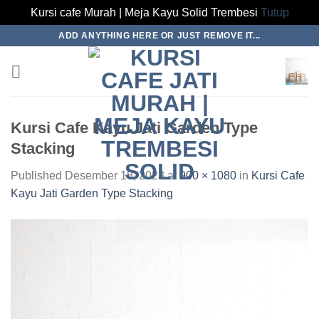
Kursi cafe Murah | Meja Kayu Solid Trembesi
Tutup
Skip
ADD ANYTHING HERE OR JUST REMOVE IT...
to
content
Kursi Cafe Kayu Jati Garden Type
Stacking
Published
Desember 18, 2023
at
900 × 1080
in
Kursi Cafe
Kayu Jati Garden Type Stacking