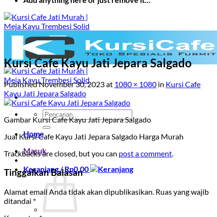
Kursi Cafe Kayu Jati Jepara Salgado
Published
November 30, 2023
at
1080 × 1080
in
Kursi Cafe
Kayu Jati Jepara Salgado
Pencarian
Gambar Kursi Cafe Kayu Jati Jepara Salgado
untuk:
Home
Jual Kursi Cafe Kayu Jati Jepara Salgado Harga Murah
Masuk
Trackbacks are closed, but you can
post a comment
.
Keranjang /
Rp
0.00
Tinggalkan Balasan
Alamat email Anda tidak akan dipublikasikan.
Ruas yang wajib
ditandai
*