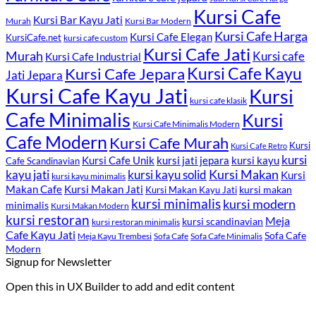
Kursi Cafe
Kursi Bar Kayu Jati
Murah
Kursi Bar Modern
Kursi Cafe Harga
Kursi Cafe Elegan
KursiCafe.net
kursi cafe custom
Kursi Cafe Jati
Murah
Kursi cafe
Kursi Cafe Industrial
Kursi Cafe Jepara
Kursi Cafe Kayu
Jati Jepara
Kursi Cafe Kayu Jati
Kursi
kursi cafe klasik
Cafe Minimalis
Kursi
Kursi Cafe Minimalis Modern
Cafe Modern
Kursi Cafe Murah
Kursi
Kursi Cafe Retro
kursi
Kursi Cafe Unik
kursi kayu
kursi jati jepara
Cafe Scandinavian
kayu jati
kursi kayu solid
Kursi Makan
Kursi
kursi kayu minimalis
Kursi Makan Jati
Makan Cafe
kursi makan
Kursi Makan Kayu Jati
kursi minimalis
kursi modern
minimalis
Kursi Makan Modern
kursi restoran
Meja
kursi scandinavian
kursi restoran minimalis
Cafe Kayu Jati
Sofa Cafe
Meja Kayu Trembesi
Sofa Cafe
Sofa Cafe Minimalis
Modern
Signup for Newsletter
Open this in UX Builder to add and edit content