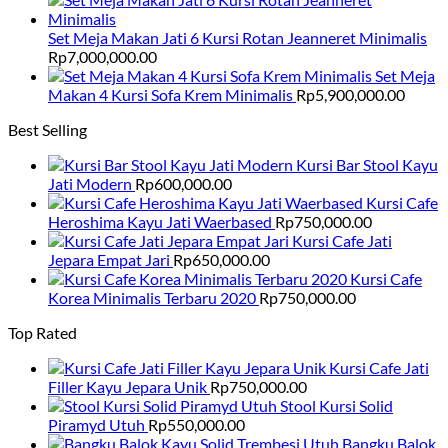
Set Meja Makan Jati 6 Kursi Rotan Jeanneret Minimalis
Rp
7,000,000.00
Set Meja
Makan 4 Kursi Sofa Krem Minimalis
Rp
5,900,000.00
Best Selling
Kursi Bar Stool Kayu
Jati Modern
Rp
600,000.00
Kursi Cafe
Heroshima Kayu Jati Waerbased
Rp
750,000.00
Kursi Cafe Jati
Jepara Empat Jari
Rp
650,000.00
Kursi Cafe
Korea Minimalis Terbaru 2020
Rp
750,000.00
Top Rated
Kursi Cafe Jati
Filler Kayu Jepara Unik
Rp
750,000.00
Stool Kursi Solid
Piramyd Utuh
Rp
550,000.00
Bangku Balok