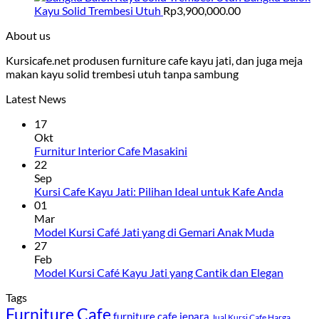
Kayu Solid Trembesi Utuh
Rp
3,900,000.00
About us
Kursicafe.net produsen furniture cafe kayu jati, dan juga meja
makan kayu solid trembesi utuh tanpa sambung
Latest News
17
Okt
Furnitur Interior Cafe Masakini
22
Sep
Kursi Cafe Kayu Jati: Pilihan Ideal untuk Kafe Anda
01
Mar
Model Kursi Café Jati yang di Gemari Anak Muda
27
Feb
Model Kursi Café Kayu Jati yang Cantik dan Elegan
Tags
Furniture Cafe
furniture cafe jepara
Jual Kursi Cafe Harga