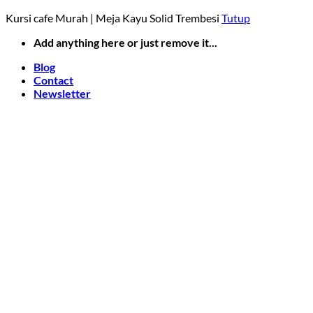
Kursi cafe Murah | Meja Kayu Solid Trembesi
Tutup
Skip
Add anything here or just remove it...
to
Blog
content
Contact
Newsletter