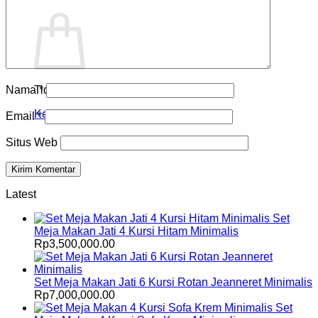
Keranjang
Nama
*
Tidak ada produk di keranjang.
Kembali ke toko
Email
*
Situs Web
Latest
Set
Meja Makan Jati 4 Kursi Hitam Minimalis
Rp
3,500,000.00
Set Meja Makan Jati 6 Kursi Rotan Jeanneret Minimalis
Rp
7,000,000.00
Set