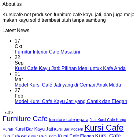
About us
Kursicafe.net produsen furniture cafe kayu jati, dan juga meja
makan kayu solid trembesi utuh tanpa sambung
Latest News
17
Okt
Furnitur Interior Cafe Masakini
22
Sep
Kursi Cafe Kayu Jati: Pilihan Ideal untuk Kafe Anda
01
Mar
Model Kursi Café Jati yang di Gemari Anak Muda
27
Feb
Model Kursi Café Kayu Jati yang Cantik dan Elegan
Tags
Furniture Cafe
furniture cafe jepara
Jual Kursi Cafe Harga
Kursi Cafe
Kursi Bar Kayu Jati
Murah
Kursi Bar Modern
Kursi Cafe
Kursi Cafe Elegan
KursiCafe.net
kursi cafe custom