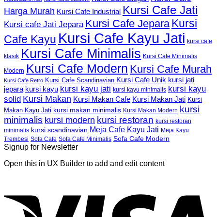
Kursi Cafe Jati
Harga Murah
Kursi Cafe Industrial
Kursi
Kursi Cafe Jepara
Kursi cafe Jati Jepara
Kursi Cafe Kayu Jati
Cafe Kayu
kursi cafe
Kursi Cafe Minimalis
Kursi Cafe Minimalis
klasik
Kursi Cafe Modern
Kursi Cafe Murah
Modern
Kursi Cafe Unik
kursi jati
Kursi Cafe Scandinavian
Kursi Cafe Retro
kursi kayu jati
kursi kayu
kursi kayu
jepara
kursi kayu minimalis
Kursi Makan
solid
Kursi Makan Jati
Kursi Makan Cafe
Kursi
kursi
kursi makan minimalis
Makan Kayu Jati
Kursi Makan Modern
minimalis
kursi restoran
kursi modern
kursi restoran
Meja Cafe Kayu Jati
kursi scandinavian
Meja Kayu
minimalis
Sofa Cafe Modern
Trembesi
Sofa Cafe
Sofa Cafe Minimalis
Signup for Newsletter
Open this in UX Builder to add and edit content