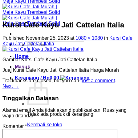
Kursi Cafe Kayu Jati Cattelan Italia
Published
November 25, 2023
at
1080 × 1080
in
Kursi Cafe
Kayu Jati Cattelan Italia
Pencarian
untuk:
Home
Gambar Kursi Cafe Kayu Jati Cattelan Italia
Masuk
Jual Kursi Cafe Kayu Jati Cattelan Italia Harga Murah
Keranjang /
Rp
0.00
Trackbacks are closed, but you can
post a comment
.
Next
→
Tinggalkan Balasan
Alamat email Anda tidak akan dipublikasikan.
Ruas yang
Tidak ada produk di keranjang.
wajib ditandai
*
Kembali ke toko
Komentar
*