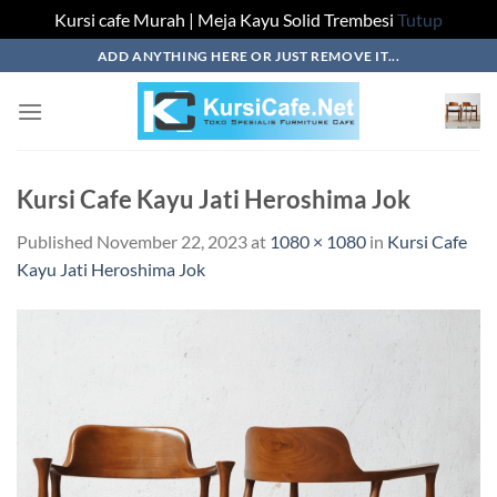
Kursi cafe Murah | Meja Kayu Solid Trembesi
Tutup
Skip
ADD ANYTHING HERE OR JUST REMOVE IT...
to
content
Kursi Cafe Kayu Jati Heroshima Jok
Published
November 22, 2023
at
1080 × 1080
in
Kursi Cafe
Kayu Jati Heroshima Jok