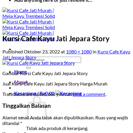
Kursi Cafe Kayu Jati Jepara Story
Published
Oktober 23, 2022
at
1080 × 1080
in
Kursi Cafe Kayu
Jati Jepara Story
Pencarian
untuk:
Home
Gambar Kursi Cafe Kayu Jati Jepara Story
Masuk
Jual Kursi Cafe Kayu Jati Jepara Story Harga Murah
Keranjang /
Rp
0.00
Trackbacks are closed, but you can
post a comment
.
Tinggalkan Balasan
Alamat email Anda tidak akan dipublikasikan.
Ruas yang wajib
ditandai
*
Tidak ada produk di keranjang.