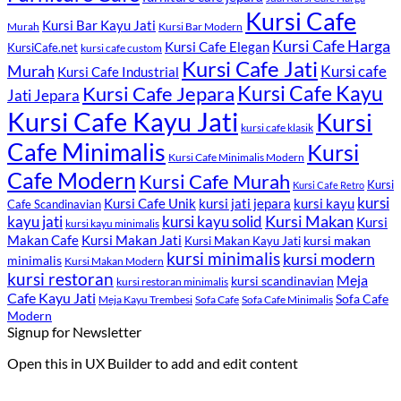
Kursi Cafe
Kursi Bar Kayu Jati
Murah
Kursi Bar Modern
Kursi Cafe Harga
Kursi Cafe Elegan
KursiCafe.net
kursi cafe custom
Kursi Cafe Jati
Murah
Kursi cafe
Kursi Cafe Industrial
Kursi Cafe Jepara
Kursi Cafe Kayu
Jati Jepara
Kursi Cafe Kayu Jati
Kursi
kursi cafe klasik
Cafe Minimalis
Kursi
Kursi Cafe Minimalis Modern
Cafe Modern
Kursi Cafe Murah
Kursi
Kursi Cafe Retro
kursi
Kursi Cafe Unik
kursi kayu
kursi jati jepara
Cafe Scandinavian
kayu jati
kursi kayu solid
Kursi Makan
Kursi
kursi kayu minimalis
Kursi Makan Jati
Makan Cafe
kursi makan
Kursi Makan Kayu Jati
kursi minimalis
kursi modern
minimalis
Kursi Makan Modern
kursi restoran
Meja
kursi scandinavian
kursi restoran minimalis
Cafe Kayu Jati
Sofa Cafe
Meja Kayu Trembesi
Sofa Cafe
Sofa Cafe Minimalis
Modern
Signup for Newsletter
Open this in UX Builder to add and edit content