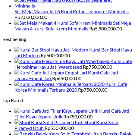
Set Meja Makan Jati 6 Kursi Rotan Jeanneret Minimalis
Rp
7,000,000.00
Set Meja
Makan 4 Kursi Sofa Krem Minimalis
Rp
5,900,000.00
Best Selling
Kursi Bar Stool Kayu
Jati Modern
Rp
600,000.00
Kursi Cafe
Heroshima Kayu Jati Waerbased
Rp
750,000.00
Kursi Cafe Jati
Jepara Empat Jari
Rp
650,000.00
Kursi Cafe
Korea Minimalis Terbaru 2020
Rp
750,000.00
Top Rated
Kursi Cafe Jati
Filler Kayu Jepara Unik
Rp
750,000.00
Stool Kursi Solid
Piramyd Utuh
Rp
550,000.00
Bangku Balok