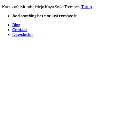
Kursi cafe Murah | Meja Kayu Solid Trembesi
Tutup
Skip
Add anything here or just remove it...
to
Blog
content
Contact
Newsletter