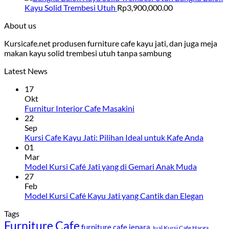
Kayu Solid Trembesi Utuh
Rp
3,900,000.00
About us
Kursicafe.net produsen furniture cafe kayu jati, dan juga meja
makan kayu solid trembesi utuh tanpa sambung
Latest News
17
Okt
Furnitur Interior Cafe Masakini
22
Sep
Kursi Cafe Kayu Jati: Pilihan Ideal untuk Kafe Anda
01
Mar
Model Kursi Café Jati yang di Gemari Anak Muda
27
Feb
Model Kursi Café Kayu Jati yang Cantik dan Elegan
Tags
Furniture Cafe
furniture cafe jepara
Jual Kursi Cafe Harga