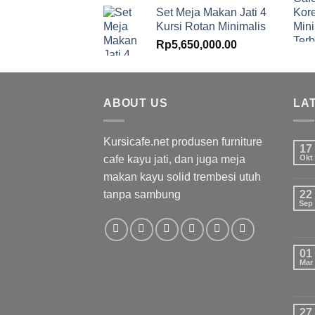
Set Meja Makan Jati 4
Kursi Rotan Minimalis
Rp
5,650,000.00
ABOUT US
LA
Kursicafe.net produsen furniture
17
cafe kayu jati, dan juga meja
Okt
makan kayu solid trembesi utuh
tanpa sambung
22
Sep
01
Mar
27