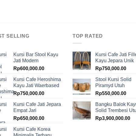
ST SELLING
TOP RATED
Kursi Bar Stool Kayu
Kursi Cafe Jati Fill
Jati Modern
Kayu Jepara Unik
Rp
600,000.00
Rp
750,000.00
Kursi Cafe Heroshima
Stool Kursi Solid
Kayu Jati Waerbased
Piramyd Utuh
Rp
750,000.00
Rp
550,000.00
Kursi Cafe Jati Jepara
Bangku Balok Kay
Empat Jari
Solid Trembesi Ut
Rp
650,000.00
Rp
3,900,000.00
Kursi Cafe Korea
Minimalis Terbaru