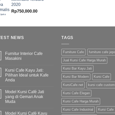
2020
Rp
750,000.00
TEST NEWS
TAGS
Furniture Cafe
furniture cafe jep
Furnitur Interior Cafe
Masakini
Jual Kursi Cafe Harga Murah
Kursi Bar Kayu Jati
Kursi Cafe Kayu Jati:
Pilihan Ideal untuk Kafe
Kursi Bar Modern
Kursi Cafe
Anda
KursiCafe.net
kursi cafe custom
Model Kursi Café Jati
Kursi Cafe Elegan
yang di Gemari Anak
Muda
Kursi Cafe Harga Murah
Kursi Cafe Industrial
Kursi Cafe 
Model Kursi Café Kayu