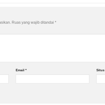
asikan.
Ruas yang wajib ditandai
*
Email
*
Situ