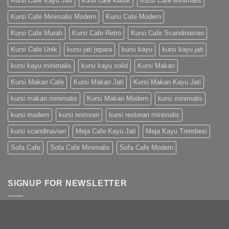
Kursi Cafe Kayu Jati
kursi cafe klasik
Kursi Cafe Minimalis
Kursi Cafe Minimalis Modern
Kursi Cafe Modern
Kursi Cafe Murah
Kursi Cafe Retro
Kursi Cafe Scandinavian
Kursi Cafe Unik
kursi jati jepara
kursi kayu
kursi kayu jati
kursi kayu minimalis
kursi kayu solid
Kursi Makan
Kursi Makan Cafe
Kursi Makan Jati
Kursi Makan Kayu Jati
kursi makan minimalis
Kursi Makan Modern
kursi minimalis
kursi modern
kursi restoran
kursi restoran minimalis
kursi scandinavian
Meja Cafe Kayu Jati
Meja Kayu Trembesi
Sofa Cafe
Sofa Cafe Minimalis
Sofa Cafe Modern
SIGNUP FOR NEWSLETTER
Open this in UX Builder to add and edit