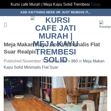
Kursi cafe Murah | Meja Kayu Solid Trembesi
Tutup
Skip
ADD ANYTHING HERE OR JUST REMOVE IT...
to
content
Meja Makan Kayu Solid Minimalis Flat
Suar Realpic
Published
November 7, 2020
at
960 × 960
in
Meja Makan
Kayu Solid Minimalis Flat Suar