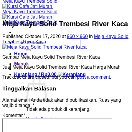
Meja Kayu Solid Trembesi River Kaca
Published
Oktober 17, 2020
at
960 × 960
in
Meja Kayu Solid
Trembesi River Kaca
Pencarian
untuk:
Home
Gambar Meja Kayu Solid Trembesi River Kaca
Masuk
Jual Meja Kayu Solid Trembesi River Kaca Harga Murah
Keranjang /
Rp
0.00
Trackbacks are closed, but you can
post a comment
.
Tinggalkan Balasan
Alamat email Anda tidak akan dipublikasikan.
Ruas yang
wajib ditandai
*
Tidak ada produk di keranjang.
Komentar
*
Kembali ke toko