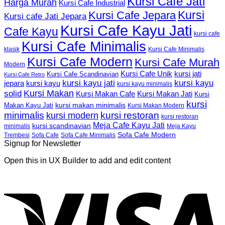
Kursi Cafe Jati
Harga Murah
Kursi Cafe Industrial
Kursi
Kursi Cafe Jepara
Kursi cafe Jati Jepara
Kursi Cafe Kayu Jati
Cafe Kayu
kursi cafe
Kursi Cafe Minimalis
Kursi Cafe Minimalis
klasik
Kursi Cafe Modern
Kursi Cafe Murah
Modern
Kursi Cafe Unik
kursi jati
Kursi Cafe Scandinavian
Kursi Cafe Retro
kursi kayu jati
kursi kayu
kursi kayu
jepara
kursi kayu minimalis
Kursi Makan
solid
Kursi Makan Jati
Kursi Makan Cafe
Kursi
kursi
kursi makan minimalis
Makan Kayu Jati
Kursi Makan Modern
minimalis
kursi restoran
kursi modern
kursi restoran
Meja Cafe Kayu Jati
kursi scandinavian
Meja Kayu
minimalis
Sofa Cafe Modern
Trembesi
Sofa Cafe
Sofa Cafe Minimalis
Signup for Newsletter
Open this in UX Builder to add and edit content