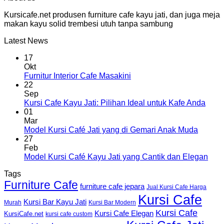
Kursicafe.net produsen furniture cafe kayu jati, dan juga meja
makan kayu solid trembesi utuh tanpa sambung
Latest News
17
Okt
Furnitur Interior Cafe Masakini
22
Sep
Kursi Cafe Kayu Jati: Pilihan Ideal untuk Kafe Anda
01
Mar
Model Kursi Café Jati yang di Gemari Anak Muda
27
Feb
Model Kursi Café Kayu Jati yang Cantik dan Elegan
Tags
Furniture Cafe
furniture cafe jepara
Jual Kursi Cafe Harga
Kursi Cafe
Kursi Bar Kayu Jati
Murah
Kursi Bar Modern
Kursi Cafe
Kursi Cafe Elegan
KursiCafe.net
kursi cafe custom