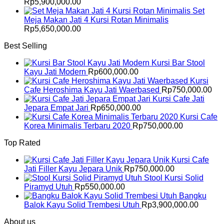
Rp
5,900,000.00
Set
Meja Makan Jati 4 Kursi Rotan Minimalis
Rp
5,650,000.00
Best Selling
Kursi Bar Stool
Kayu Jati Modern
Rp
600,000.00
Kursi
Cafe Heroshima Kayu Jati Waerbased
Rp
750,000.00
Kursi Cafe Jati
Jepara Empat Jari
Rp
650,000.00
Kursi Cafe
Korea Minimalis Terbaru 2020
Rp
750,000.00
Top Rated
Kursi Cafe
Jati Filler Kayu Jepara Unik
Rp
750,000.00
Stool Kursi Solid
Piramyd Utuh
Rp
550,000.00
Bangku
Balok Kayu Solid Trembesi Utuh
Rp
3,900,000.00
About us