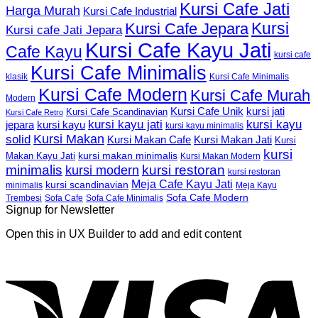
Kursi Cafe Jati
Harga Murah
Kursi Cafe Industrial
Kursi
Kursi Cafe Jepara
Kursi cafe Jati Jepara
Kursi Cafe Kayu Jati
Cafe Kayu
kursi cafe
Kursi Cafe Minimalis
Kursi Cafe Minimalis
klasik
Kursi Cafe Modern
Kursi Cafe Murah
Modern
Kursi Cafe Unik
kursi jati
Kursi Cafe Scandinavian
Kursi Cafe Retro
kursi kayu jati
kursi kayu
kursi kayu
jepara
kursi kayu minimalis
Kursi Makan
solid
Kursi Makan Jati
Kursi Makan Cafe
Kursi
kursi
kursi makan minimalis
Makan Kayu Jati
Kursi Makan Modern
minimalis
kursi restoran
kursi modern
kursi restoran
Meja Cafe Kayu Jati
kursi scandinavian
Meja Kayu
minimalis
Sofa Cafe Modern
Trembesi
Sofa Cafe
Sofa Cafe Minimalis
Signup for Newsletter
Open this in UX Builder to add and edit content