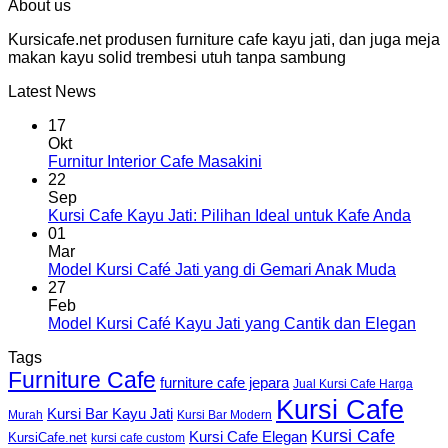
About us
Kursicafe.net produsen furniture cafe kayu jati, dan juga meja
makan kayu solid trembesi utuh tanpa sambung
Latest News
17
Okt
Furnitur Interior Cafe Masakini
22
Sep
Kursi Cafe Kayu Jati: Pilihan Ideal untuk Kafe Anda
01
Mar
Model Kursi Café Jati yang di Gemari Anak Muda
27
Feb
Model Kursi Café Kayu Jati yang Cantik dan Elegan
Tags
Furniture Cafe
furniture cafe jepara
Jual Kursi Cafe Harga
Kursi Cafe
Kursi Bar Kayu Jati
Murah
Kursi Bar Modern
Kursi Cafe
Kursi Cafe Elegan
KursiCafe.net
kursi cafe custom