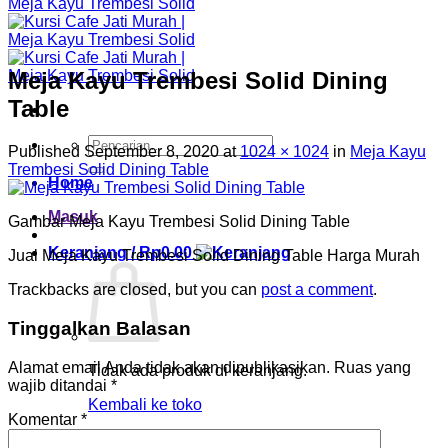
Meja Kayu Trembesi Solid Dining
Table
Pencarian
Published
September 8, 2020
at
1024 × 1024
in
Meja Kayu
untuk:
Trembesi Solid Dining Table
Home
Masuk
Gambar Meja Kayu Trembesi Solid Dining Table
Keranjang /
Rp
0.00
Jual Meja Kayu Trembesi Solid Dining Table Harga Murah
Trackbacks are closed, but you can
post a comment
.
Tinggalkan Balasan
Alamat email Anda tidak akan dipublikasikan.
Ruas yang
Tidak ada produk di keranjang.
wajib ditandai
*
Kembali ke toko
Komentar
*