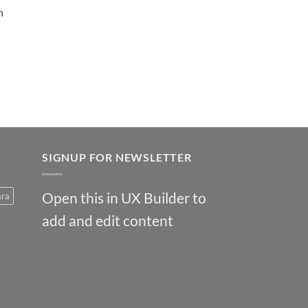
h
SIGNUP FOR NEWSLETTER
Open this in UX Builder to
ara
add and edit content