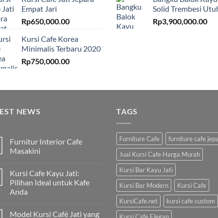
Empat Jari
Solid Trembesi Utu
Rp
650,000.00
Rp
3,900,000.00
Kursi Cafe Korea
Minimalis Terbaru 2020
Rp
750,000.00
TEST NEWS
TAGS
Furniture Cafe
furniture cafe jep
Furnitur Interior Cafe
Masakini
Jual Kursi Cafe Harga Murah
Kursi Bar Kayu Jati
Kursi Cafe Kayu Jati:
Pilihan Ideal untuk Kafe
Kursi Bar Modern
Kursi Cafe
Anda
KursiCafe.net
kursi cafe custom
Model Kursi Café Jati yang
Kursi Cafe Elegan