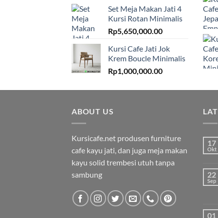
Set Meja Makan Jati 4
Kursi Rotan Minimalis
Rp
5,650,000.00
Kursi Cafe Jati Jok
Krem Boucle Minimalis
Rp
1,000,000.00
ABOUT US
LA
Kursicafe.net produsen furniture
17
cafe kayu jati, dan juga meja makan
Okt
kayu solid trembesi utuh tanpa
sambung
22
Sep
01