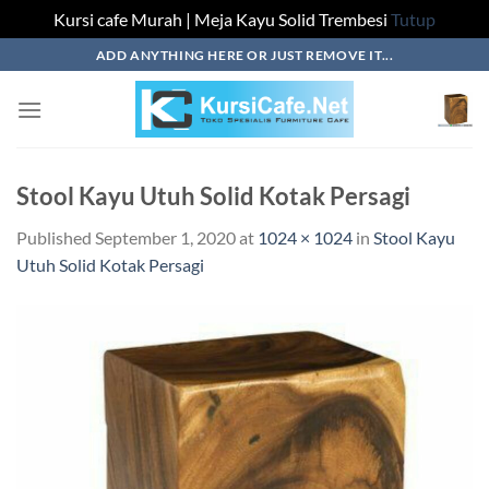
Kursi cafe Murah | Meja Kayu Solid Trembesi
Tutup
Skip
ADD ANYTHING HERE OR JUST REMOVE IT...
to
content
Stool Kayu Utuh Solid Kotak Persagi
Published
September 1, 2020
at
1024 × 1024
in
Stool Kayu
Utuh Solid Kotak Persagi