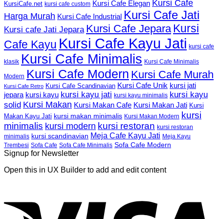
Kursi Cafe
Kursi Cafe Elegan
KursiCafe.net
kursi cafe custom
Kursi Cafe Jati
Harga Murah
Kursi Cafe Industrial
Kursi
Kursi Cafe Jepara
Kursi cafe Jati Jepara
Kursi Cafe Kayu Jati
Cafe Kayu
kursi cafe
Kursi Cafe Minimalis
Kursi Cafe Minimalis
klasik
Kursi Cafe Modern
Kursi Cafe Murah
Modern
Kursi Cafe Unik
kursi jati
Kursi Cafe Scandinavian
Kursi Cafe Retro
kursi kayu jati
kursi kayu
kursi kayu
jepara
kursi kayu minimalis
Kursi Makan
solid
Kursi Makan Jati
Kursi Makan Cafe
Kursi
kursi
kursi makan minimalis
Makan Kayu Jati
Kursi Makan Modern
minimalis
kursi restoran
kursi modern
kursi restoran
Meja Cafe Kayu Jati
kursi scandinavian
Meja Kayu
minimalis
Sofa Cafe Modern
Trembesi
Sofa Cafe
Sofa Cafe Minimalis
Signup for Newsletter
Open this in UX Builder to add and edit content