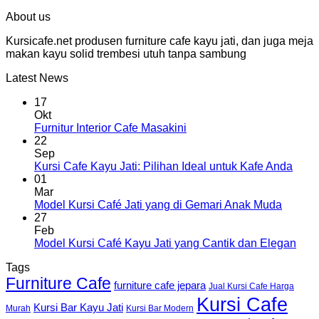
About us
Kursicafe.net produsen furniture cafe kayu jati, dan juga meja
makan kayu solid trembesi utuh tanpa sambung
Latest News
17
Okt
Furnitur Interior Cafe Masakini
22
Sep
Kursi Cafe Kayu Jati: Pilihan Ideal untuk Kafe Anda
01
Mar
Model Kursi Café Jati yang di Gemari Anak Muda
27
Feb
Model Kursi Café Kayu Jati yang Cantik dan Elegan
Tags
Furniture Cafe
furniture cafe jepara
Jual Kursi Cafe Harga
Kursi Cafe
Kursi Bar Kayu Jati
Murah
Kursi Bar Modern