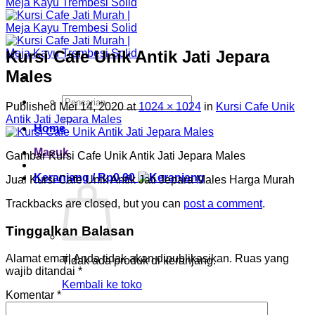
Kursi Cafe Unik Antik Jati Jepara
Males
Pencarian
Published
Mei 14, 2020
at
1024 × 1024
in
Kursi Cafe Unik
untuk:
Antik Jati Jepara Males
Home
Masuk
Gambar Kursi Cafe Unik Antik Jati Jepara Males
Keranjang /
Rp
0.00
Jual Kursi Cafe Unik Antik Jati Jepara Males Harga Murah
Trackbacks are closed, but you can
post a comment
.
Tinggalkan Balasan
Alamat email Anda tidak akan dipublikasikan.
Ruas yang
Tidak ada produk di keranjang.
wajib ditandai
*
Kembali ke toko
Komentar
*