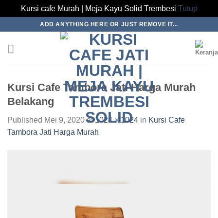
Kursi cafe Murah | Meja Kayu Solid Trembesi
Tutup
Skip
ADD ANYTHING HERE OR JUST REMOVE IT...
to
content
Kursi Cafe Tambora Jati Harga Murah
Belakang
Published
Mei 9, 2020
at
1024 × 1024
in
Kursi Cafe
Tambora Jati Harga Murah