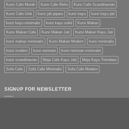
Kursi Cafe Murah
Kursi Cafe Retro
Kursi Cafe Scandinavian
Kursi Cafe Unik
kursi jati jepara
kursi kayu
kursi kayu jati
kursi kayu minimalis
kursi kayu solid
Kursi Makan
Kursi Makan Cafe
Kursi Makan Jati
Kursi Makan Kayu Jati
kursi makan minimalis
Kursi Makan Modern
kursi minimalis
kursi modern
kursi restoran
kursi restoran minimalis
kursi scandinavian
Meja Cafe Kayu Jati
Meja Kayu Trembesi
Sofa Cafe
Sofa Cafe Minimalis
Sofa Cafe Modern
SIGNUP FOR NEWSLETTER
Open this in UX Builder to add and edit
content