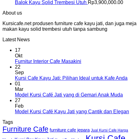
Balok Kayu Solid Trembesi Utuh
Rp
3,900,000.00
About us
Kursicafe.net produsen furniture cafe kayu jati, dan juga meja
makan kayu solid trembesi utuh tanpa sambung
Latest News
17
Okt
Furnitur Interior Cafe Masakini
22
Sep
Kursi Cafe Kayu Jati: Pilihan Ideal untuk Kafe Anda
01
Mar
Model Kursi Café Jati yang di Gemari Anak Muda
27
Feb
Model Kursi Café Kayu Jati yang Cantik dan Elegan
Tags
Furniture Cafe
furniture cafe jepara
Jual Kursi Cafe Harga
Kursi Cafe