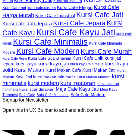
Kursi Bar Kayu Jati
Murah
Kursi Bar Modern
Kursi Cafe
Kursi Cafe Elegan
KursiCafe.net
kursi cafe custom
Kursi Cafe Jati
Harga Murah
Kursi Cafe Industrial
Kursi
Kursi Cafe Jepara
Kursi cafe Jati Jepara
Kursi Cafe Kayu Jati
Cafe Kayu
kursi cafe
Kursi Cafe Minimalis
Kursi Cafe Minimalis
klasik
Kursi Cafe Modern
Kursi Cafe Murah
Modern
Kursi Cafe Unik
kursi jati
Kursi Cafe Scandinavian
Kursi Cafe Retro
kursi kayu jati
kursi kayu
kursi kayu
jepara
kursi kayu minimalis
Kursi Makan
solid
Kursi Makan Jati
Kursi Makan Cafe
Kursi
kursi
kursi makan minimalis
Makan Kayu Jati
Kursi Makan Modern
minimalis
kursi restoran
kursi modern
kursi restoran
Meja Cafe Kayu Jati
kursi scandinavian
Meja Kayu
minimalis
Sofa Cafe Modern
Trembesi
Sofa Cafe
Sofa Cafe Minimalis
Signup for Newsletter
Open this in UX Builder to add and edit content