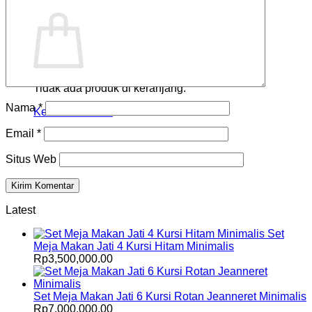
Keranjang
Tidak ada produk di keranjang.
Nama
*
Kembali ke toko
Email
*
Situs Web
Latest
Set
Meja Makan Jati 4 Kursi Hitam Minimalis
Rp
3,500,000.00
Set Meja Makan Jati 6 Kursi Rotan Jeanneret Minimalis
Rp
7,000,000.00