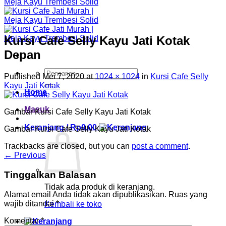
Kursi Cafe Selly Kayu Jati Kotak
Depan
Pencarian
Published
Mei 7, 2020
at
1024 × 1024
in
Kursi Cafe Selly
untuk:
Kayu Jati Kotak
Home
Masuk
Gambar Kursi Cafe Selly Kayu Jati Kotak
Keranjang /
Rp
0.00
Gambar Kursi Cafe Selly Kayu Jati Kotak
Trackbacks are closed, but you can
post a comment
.
←
Previous
Tinggalkan Balasan
Tidak ada produk di keranjang.
Alamat email Anda tidak akan dipublikasikan.
Ruas yang
wajib ditandai
*
Kembali ke toko
Komentar
*