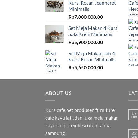
Kursi Rotan Jeanneret
Minimalis
Rp
7,000,000.00
Set Meja Makan 4 Kursi
Sofa Krem Minimalis
Rp
5,900,000.00
Set Meja Makan Jati 4
Kursi Rotan Minimalis
Rp
5,650,000.00
ABOUT US
LA
Kursicafe.net produsen furniture
17
cafe kayu jati, dan juga meja makan
Okt
kayu solid trembesi utuh tanpa
sambung
22
Sep