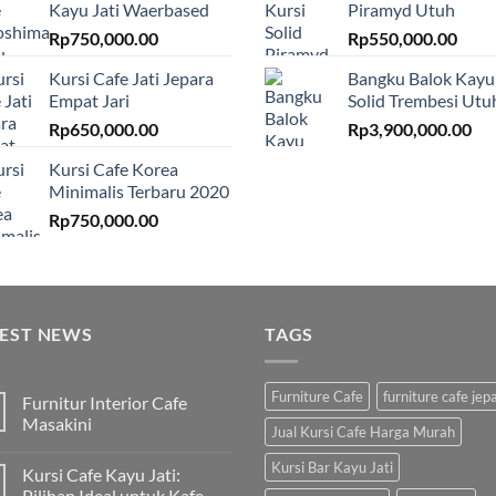
Kayu Jati Waerbased
Piramyd Utuh
Rp
750,000.00
Rp
550,000.00
Kursi Cafe Jati Jepara
Bangku Balok Kayu
Empat Jari
Solid Trembesi Utu
Rp
650,000.00
Rp
3,900,000.00
Kursi Cafe Korea
Minimalis Terbaru 2020
Rp
750,000.00
TEST NEWS
TAGS
Furniture Cafe
furniture cafe jep
Furnitur Interior Cafe
Masakini
Jual Kursi Cafe Harga Murah
Kursi Bar Kayu Jati
Kursi Cafe Kayu Jati:
Pilihan Ideal untuk Kafe