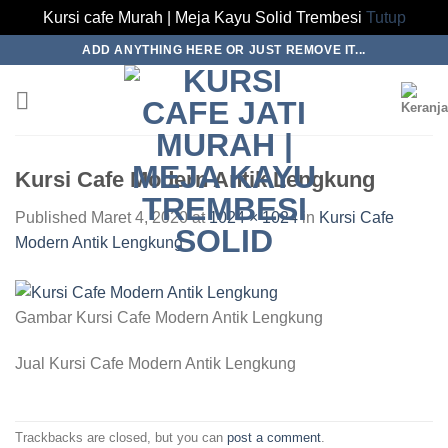
Kursi cafe Murah | Meja Kayu Solid Trembesi
Tutup
Skip
ADD ANYTHING HERE OR JUST REMOVE IT...
to
content
Kursi Cafe Modern Antik Lengkung
Published
Maret 4, 2020
at
1024 × 1024
in
Kursi Cafe
Modern Antik Lengkung
Gambar Kursi Cafe Modern Antik Lengkung
Jual Kursi Cafe Modern Antik Lengkung
Trackbacks are closed, but you can
post a comment
.