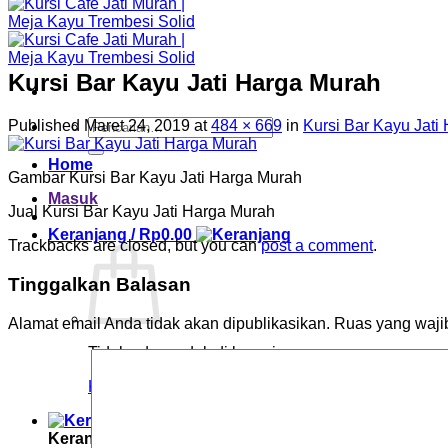
Kursi Bar Kayu Jati Harga Murah
Pencarian
Published
Maret 24, 2019
at
484 × 669
in
Kursi Bar Kayu Jati
untuk:
Home
Gambar Kursi Bar Kayu Jati Harga Murah
Masuk
Jual Kursi Bar Kayu Jati Harga Murah
Keranjang /
Rp
0.00
Trackbacks are closed, but you can
post a comment
.
Tinggalkan Balasan
Alamat email Anda tidak akan dipublikasikan.
Ruas yang waji
Tidak ada produk di keranjang.
Kembali ke toko
Keranjang