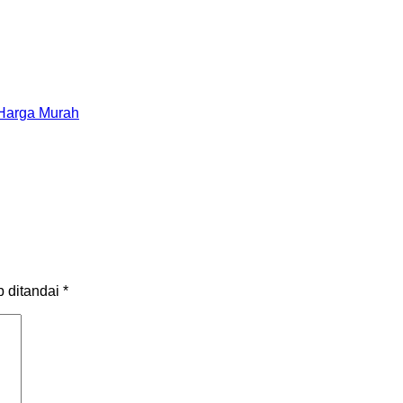
 Harga Murah
b ditandai
*