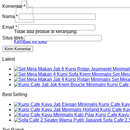
Komentar
*
Nama
*
Email
*
Tidak ada produk di keranjang.
Situs Web
Kembali ke toko
Latest
Set Mej
Set Meja
Kursi Cafe
Best Selling
Kursi Cafe Kay
Kursi Cafe Kay
Kursi Cafe Kayu 
Sofa Cafe 2 
Top Rated