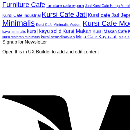
Furniture Cafe
furniture cafe jepara
Jual Kursi Cafe Harga Mura
Kursi Cafe Jati
Kursi cafe Jati Jep
Kursi Cafe Industrial
Minimalis
Kursi Cafe Mo
Kursi Cafe Minimalis Modern
Kursi Makan
kursi kayu solid
K
Kursi Makan Cafe
kayu minimalis
Meja Cafe Kayu Jati
kursi scandinavian
Meja K
kursi restoran minimalis
Signup for Newsletter
Open this in UX Builder to add and edit content