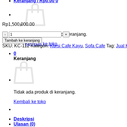
Keranjang /
Rp
0.00
0
Rp
1,500,000.00
Kuantitas
Tidak ada produk di keranjang.
Kurai
Tambah ke keranjang
Cafe
Kembali ke toko
SKU:
KC-112
Kategori:
Kursi Cafe Kayu
,
Sofa Cafe
Tag:
Jual 
Jati
0
Retro
Keranjang
Longer
Chair
Tidak ada produk di keranjang.
Kembali ke toko
Deskripsi
Ulasan (0)