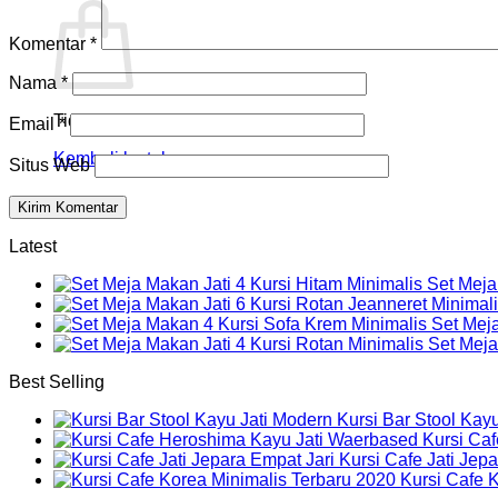
Komentar
*
Nama
*
Tidak ada produk di keranjang.
Email
*
Kembali ke toko
Situs Web
Latest
Set Meja
Set Mej
Set Meja
Best Selling
Kursi Bar Stool Kay
Kursi Ca
Kursi Cafe Jati Jep
Kursi Cafe 