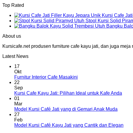
Top Rated
Kursi Cafe Jat
Stool Kursi Solid Pir
Bangku Balo
About us
Kursicafe.net produsen furniture cafe kayu jati, dan juga me
Latest News
17
Okt
Furnitur Interior Cafe Masakini
22
Sep
Kursi Cafe Kayu Jati: Pilihan Ideal untuk Kafe Anda
01
Mar
Model Kursi Café Jati yang di Gemari Anak Muda
27
Feb
Model Kursi Café Kayu Jati yang Cantik dan Elegan