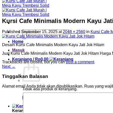
Kursi Cafe Minimalis Modern Kayu Jat
Pencarian
Published
September 15, 2025
at
2048 × 2560
in
Kursi Cafe 
untuk:
Home
Desain Kursi Cafe Minimalis Modern Kayu Jati Jok Hitam
Masuk
Jual Kursi Cafe Minimalis Modern Kayu Jati Jok Hitam Harga
Keranjang /
Rp
0.00
Trackbacks are closed, but you can
post a comment
.
Next
→
Tinggalkan Balasan
Alamat email Anda tidak akan dipublikasikan.
Ruas yang waji
Tidak ada produk di keranjang.
Kembali ke toko
Keranjang