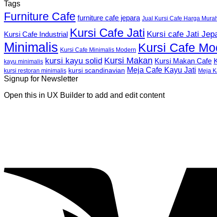
Tags
Furniture Cafe
furniture cafe jepara
Jual Kursi Cafe Harga Mura
Kursi Cafe Jati
Kursi cafe Jati Jep
Kursi Cafe Industrial
Minimalis
Kursi Cafe Mo
Kursi Cafe Minimalis Modern
Kursi Makan
kursi kayu solid
K
Kursi Makan Cafe
kayu minimalis
Meja Cafe Kayu Jati
kursi scandinavian
Meja K
kursi restoran minimalis
Signup for Newsletter
Open this in UX Builder to add and edit content