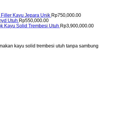
i Filler Kayu Jepara Unik
Rp
750,000.00
amyd Utuh
Rp
550,000.00
k Kayu Solid Trembesi Utuh
Rp
3,900,000.00
ja makan kayu solid trembesi utuh tanpa sambung